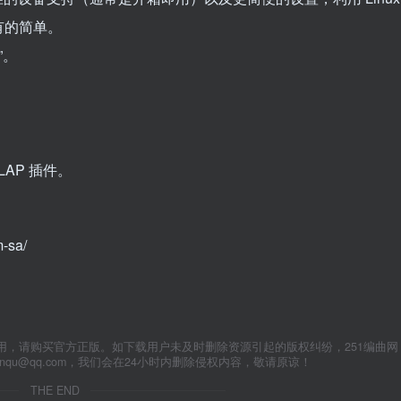
有的简单。
”。
CLAP 插件。
-sa/
用，请购买官方正版。如下载用户未及时删除资源引起的版权纠纷，251编曲网
anqu@qq.com，我们会在24小时内删除侵权内容，敬请原谅！
THE END