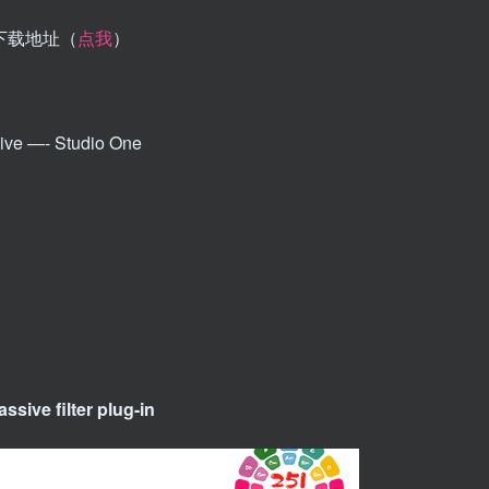
：下载地址（
点我
）
ve —- Studio One
sive filter plug-in