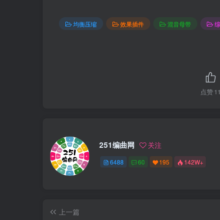
均衡压缩
效果插件
混音母带
点赞
1
251编曲网
关注
6488
60
195
142W+
上一篇