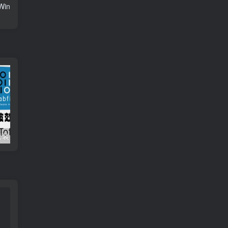
Win
肥波混音插件套装 FabFilter Total Bundle v2024.12.11 （包含Pro-Q 4 Pro-Q 3 Pro-Q 2 Micro One Pro-C Pro-DS Pro-G Pro-L 1 Pro-L 2 Pro-MB Pro-R Saturn1 Simplon Timeless 2 Timeless Twin Fab Filter Twin Volcano Volcano）
肥波EQ4均衡效果器插件 FabFilter Pro-Q 4 v4.0.0