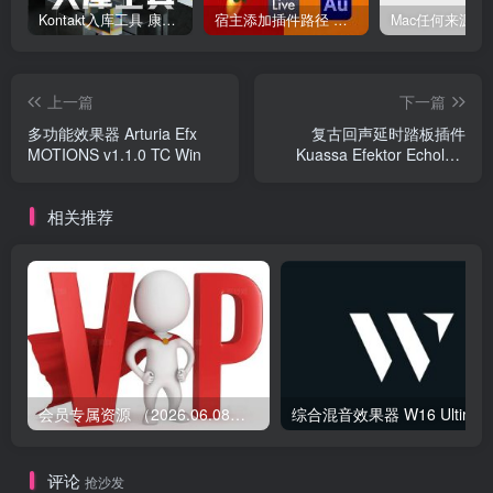
Kontakt入库工具 康泰克入库教程
宿主添加插件路径 插件路径设置 VSTPlugins路径
上一篇
下一篇
多功能效果器 Arturia Efx
复古回声延时踏板插件
MOTIONS v1.1.0 TC Win
Kuassa Efektor Echolyte
v1.0.0 Win
相关推荐
会员专属资源 （2026.06.08更新）
综合混音效果器 W1
评论
抢沙发