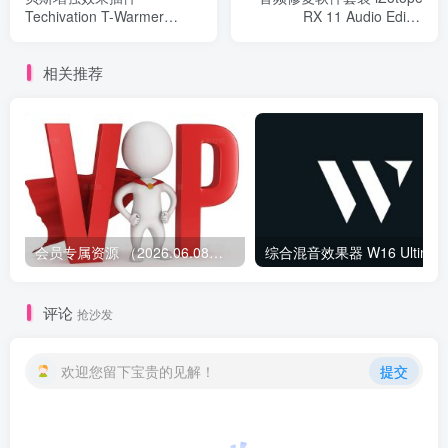
Techivation T-Warmer
RX 11 Audio Editor
v1.2.0 R2R Win
Advanced v11.1.0
相关推荐
会员专属资源 （2026.06.08更新）
综合混音效果器 W1
评论
抢沙发
欢迎您留下宝贵的见解！
提交