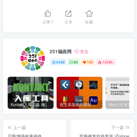
点赞
7
分享
收藏
251编曲网
关注
6488
60
195
142W+
Kontakt入库工具 康泰克入库教程
宿主添加插件路径 插件路径设置 VSTPlugins路径
上一篇
下一篇
贝斯增强效果插件
音频修复软件套装 iZotope