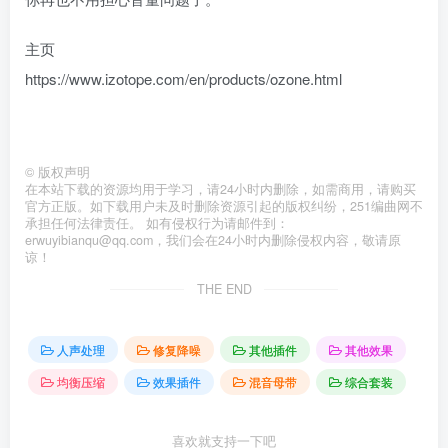
主页
https://www.izotope.com/en/products/ozone.html
©
版权声明
在本站下载的资源均用于学习，请24小时内删除，如需商用，请购买
官方正版。如下载用户未及时删除资源引起的版权纠纷，251编曲网不
承担任何法律责任。 如有侵权行为请邮件到：
erwuyibianqu@qq.com，我们会在24小时内删除侵权内容，敬请原
谅！
THE END
人声处理
修复降噪
其他插件
其他效果
均衡压缩
效果插件
混音母带
综合套装
喜欢就支持一下吧