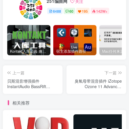
251编曲网
关注
6488
60
195
142W+
Kontakt入库工具 康泰克入库教程
宿主添加插件路径 插件路径设置 VSTPlugins路径
上一篇
下一篇
贝斯混音增强插件
臭氧母带混音插件 iZotope
InstantAudio BassRift
Ozone 11 Advanced
v1.1.0 Win-BUBBiX
v11.0.1 Fixed R2R Win
相关推荐