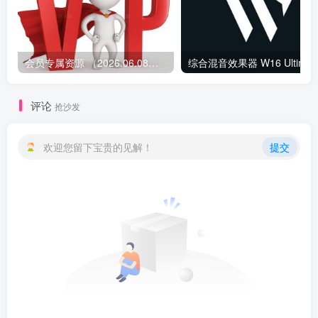
会员专属资源 （2026.06.08更新）
综合混音效果器 W1
评论
抢沙发
欢迎您留下宝贵的见解！
提交