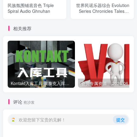
民族氛围铺底音色 Triple
世界民谣乐器综合 Evolution
Spiral Audio Ghnuhan
Series Chronicles Tales of
the Road Vol 1
相关推荐
Kontakt入库工具 康泰克入库教程
会员专属资源 （2026.
评论
抢沙发
欢迎您留下宝贵的见解！
提交