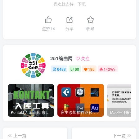
喜欢就支持一下吧
点赞
14
分享
收藏
251编曲网
关注
6488
60
195
142W+
Kontakt入库工具 康泰克入库教程
宿主添加插件路径 插件路径设置 VSTPlugins路径
上一篇
下一篇