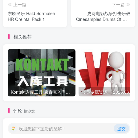
上一篇
下一篇
东欧民乐 Raid Sormaieh
史诗电影战争打击乐鼓
HR Oreintal Pack 1
Cinesamples Drums Of War
3
相关推荐
Kontakt入库工具 康泰克入库教程
会员专属资源 （2026.
评论
抢沙发
欢迎您留下宝贵的见解！
提交