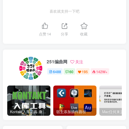
喜欢就支持一下吧
点赞
14
分享
收藏
251编曲网
关注
6488
60
195
142W+
Kontakt入库工具 康泰克入库教程
宿主添加插件路径 插件路径设置 VSTPlugins路径