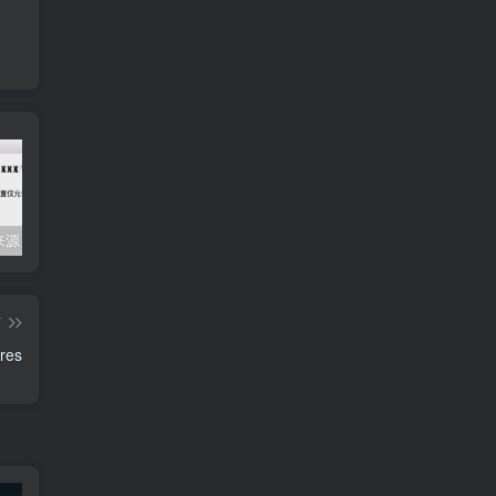
Mac任何来源 安装应用提示 因为它来自身份不明的开发者
关闭防火墙 Windows防火墙如何关闭
会员专属资源 （2026.06.08更新）
篇
res