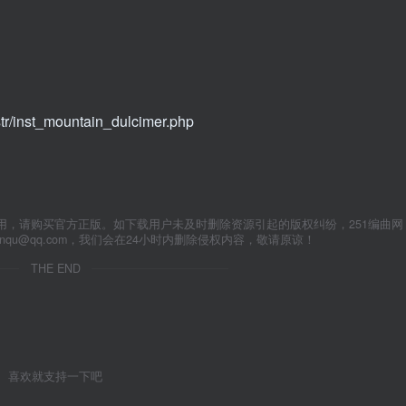
str/inst_mountain_dulcimer.php
用，请购买官方正版。如下载用户未及时删除资源引起的版权纠纷，251编曲网
anqu@qq.com，我们会在24小时内删除侵权内容，敬请原谅！
THE END
喜欢就支持一下吧