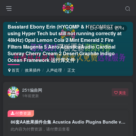
Azure 2 Ruby 2 Coral 2 Brown Camel Coffee Cerise
Cobalt 2 Jade 2 Snow Maize Ivory Nickel Smoke
Tulip White 3 Green 4 Green Zen Titanium 3 Titanium
Basstard Ebony Erin (HYCOMP & HYCOMPST are
2
1035
14
using Hyper Tech but still not running correctly at
48kHz) Opal Lemon Cola 2 Mint Emerald 2 Fire
Filters Magenta 5 Aero AcusticaAudio Cardinal
Sunray Cherry Cream 2 Desert Graphite Indigo
Ocean Framework 运行库文件 ）
首页
效果插件
人声处理
正文
251编曲网
关注
1年前更新
付费资源
86套AA效果插件合集 Acustica Audio Plugins Bundle v2024.12 R2R Win（包含Lava Eminence Voxa Water 3 Frost Opal Comp Scarlet 5 Fire The Pump Black Bundle – Full Frequency Pack Space Control Salt Magic Flow Gold 5 Ash Ultra Ash Pumpkin Pro Jet Bundle Arctic El Rey 2 Aquamarine 5 Sienna Bundle Midnight Sounda Diamond Lift 4 Diamond Dynamic Saturator Coffee The Pun – Full Frequency Pack Coral Baxter – Full Frequency Pack Olive Mystic Druma Tiger Tiger Ultra Jam WORKING AT 44.1KHZ & 96KHZ ONLY (CAN WORK AT 48KHZ w/ OVERSAMPLING) Amber 3 Howie Weinberg Mastering Console Sand 3 Pink 4 Gainstation 1 & 2 Ultramarine Taupe Honey 3 Amethyst El Rey Blond Big Ceil Diamond Transient Diamond 3 Amethyst 4 Azure 2 Ruby 2 Coral 2 Brown Camel Coffee Cerise Cobalt 2 Jade 2 Snow Maize Ivory Nickel Smoke Tulip White 3 Green 4 Green Zen Titanium 3 Titanium Basstard Ebony Erin (HYCOMP & HYCOMPST are using Hyper Tech but still not running correctly at 48kHz) Opal Lemon Cola 2 Mint Emerald 2 Fire Filters Magenta 5 Aero AcusticaAudio Cardinal Sunray Cherry Cream 2 Desert Graphite Indigo Ocean Framework 运行库文件 ）
此内容为付费资源，请付费后查看