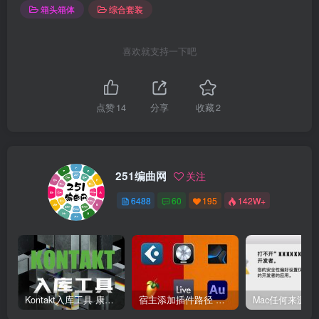
箱头箱体
综合套装
喜欢就支持一下吧
点赞
14
分享
收藏
2
251编曲网
关注
6488
60
195
142W+
Kontakt入库工具 康泰克入库教程
宿主添加插件路径 插件路径设置 VSTPlugins路径