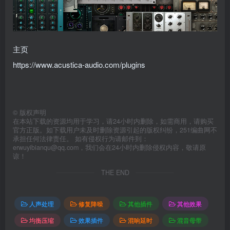
主页
https://www.acustica-audio.com/plugins
©
版权声明
在本站下载的资源均用于学习，请24小时内删除，如需商用，请购买
官方正版。如下载用户未及时删除资源引起的版权纠纷，251编曲网不
承担任何法律责任。 如有侵权行为请邮件到：
erwuyibianqu@qq.com，我们会在24小时内删除侵权内容，敬请原
谅！
THE END
人声处理
修复降噪
其他插件
其他效果
均衡压缩
效果插件
混响延时
混音母带