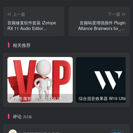
上一篇
下一篇
音频修复软件套装 iZotope
音频响度增强插件 Plugin
RX 11 Audio Editor
Alliance Brainworx bx_XL
Advanced v11.1.0 CE Win
v3 v3.0.0
相关推荐
会员专属资源 （2026.06.08更新）
综合混音效果器 W1
评论
共2条