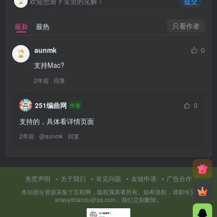
欢迎您留下宝贵的见解！
提交
只看作者
最新
最热
aunmk
0
支持Mac?
2年前
回复
251编曲网
0
作者
支持的，具体看详情页面
2年前
@
aunmk
回复
免责声明
关于我们
常见问题
友链申请
广告合作
本站部分资源采集于互联网，版权属原著所有。如有侵权，请邮件至
erwuyibianqu@qq.com，我们立刻删除。