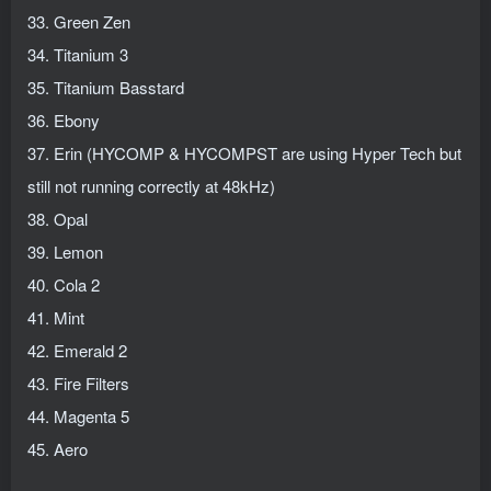
33. Green Zen
34. Titanium 3
35. Titanium Basstard
36. Ebony
37. Erin (HYCOMP & HYCOMPST are using Hyper Tech but
still not running correctly at 48kHz)
38. Opal
39. Lemon
40. Cola 2
41. Mint
42. Emerald 2
43. Fire Filters
44. Magenta 5
45. Aero