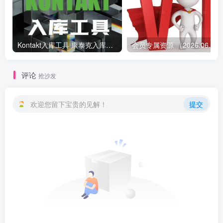
Kontakt入库工具 康泰克入库教程
会员专属资源 （2026.
评论
抢沙发
欢迎您留下宝贵的见解！
提交