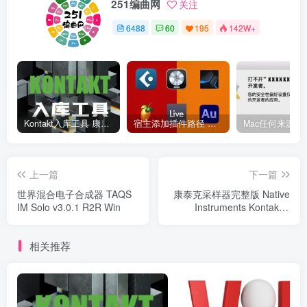
251编曲网
关注
6488
60
195
142W+
Kontakt入库工具 康泰克入库教程
宿主添加插件路径 插件路径设置 VSTPlugins路径
上一篇
下一篇
世界混合电子合成器 TAQS
康泰克采样器完整版 Native
IM Solo v3.0.1 R2R Win
Instruments Kontakt 7
v7.10.5 R2R Win
相关推荐