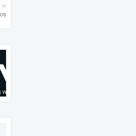
篇
cOS
综合混音效果器 W16 Ultimate v2026.02.14 VR
120套 康泰克原厂音色（1组）Native Instruments Kontakt