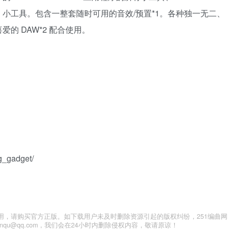
所有 IAP 小工具。包含一整套随时可用的音效/预置*1。各种独一无二、
的 DAW*2 配合使用。
g_gadget/
用，请购买官方正版。如下载用户未及时删除资源引起的版权纠纷，251编曲网
anqu@qq.com，我们会在24小时内删除侵权内容，敬请原谅！