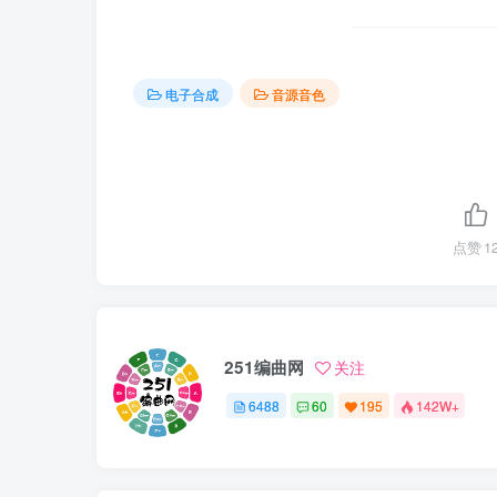
电子合成
音源音色
点赞
1
251编曲网
关注
6488
60
195
142W+