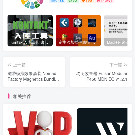
6488
60
195
142W+
Kontakt入库工具 康泰克入库教程
宿主添加插件路径 插件路径设置 VSTPlugins路径
上一篇
下一篇
磁带模拟效果套装 Nomad
均衡效果器 Pulsar Modular
Factory Magnetics Bundle
P450 MDN EQ v1.2.1
v3.0.2 Win （包括 Magnetic
3 Echoes 3 Cosmos 3）
相关推荐