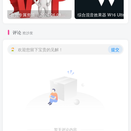
会员专属资源 （2026.06.08更新）
综合混音效果器 W1
评论
抢沙发
欢迎您留下宝贵的见解！
提交
暂无评论内容