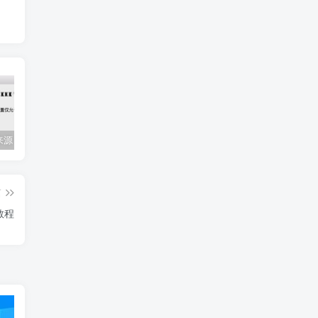
Mac任何来源 安装应用提示 因为它来自身份不明的开发者
关闭防火墙 Windows防火墙如何关闭
会员专属资源 （2026.06.08更新）
篇
用教程