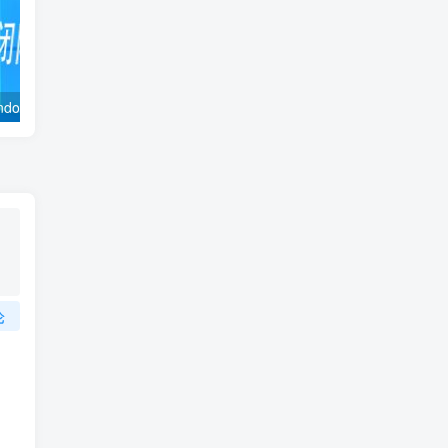
关闭防火墙 Windows防火墙如何关闭
卸载教程 软件插件删除清理
安装遇到问
论