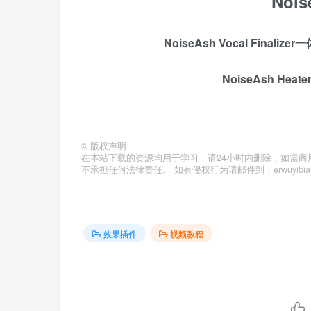
Noi
NoiseAsh Vocal Fina
NoiseAsh He
©
版权声明
在本站下载的资源均用于学习，请24小时内删除，如需商
不承担任何法律责任。 如有侵权行为请邮件到：erwuyibi
效果插件
视频教程