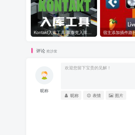
Kontakt入库工具 康泰克入库教程
评论
抢沙发
昵称
昵称
表情
图片