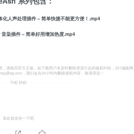
seAsh 系列包含：
lizer一体化人声处理插件 – 简单快捷不能更方便！.mp4
ater 音染插件 – 简单好用增加热度.mp4
用，请购买官方正版。如下载用户未及时删除资源引起的版权纠纷，251编曲网
anqu@qq.com，我们会在24小时内删除侵权内容，敬请原谅！
THE END
喜欢就支持一下吧