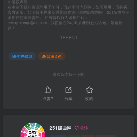
©
版权声明
在本站下载的资源均用于学习，请24小时内删除，如需商用，请购买
官方正版。如下载用户未及时删除资源引起的版权纠纷，251编曲网不
承担任何法律责任。 如有侵权行为请邮件到：
erwuyibianqu@qq.com，我们会在24小时内删除侵权内容，敬请原
谅！
THE END
打击鼓组
音源音色
喜欢就支持一下吧
点赞
7
分享
收藏
251编曲网
关注