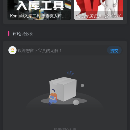
Kontakt入库工具 康泰克入库教程
会员专属资源 （2026.
评论
抢沙发
欢迎您留下宝贵的见解！
提交
暂无评论内容