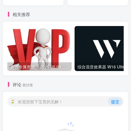
v1.2.2 R2R
相关推荐
会员专属资源 （2026.06.08更新）
综合混音效果器 W1
评论
抢沙发
欢迎您留下宝贵的见解！
提交