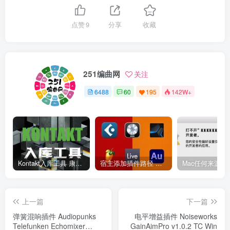
点赞
9
分享
收藏
251编曲网
关注
6488
60
195
142W+
Kontakt入库工具 康泰克入库教程
宿主添加插件路径 插件路径设置 VSTPlugins路径
上一篇
下一篇
弹簧混响插件 Audiopunks
电平增益插件 Noiseworks
Telefunken Echomixer
GainAimPro v1.0.2 TC Win