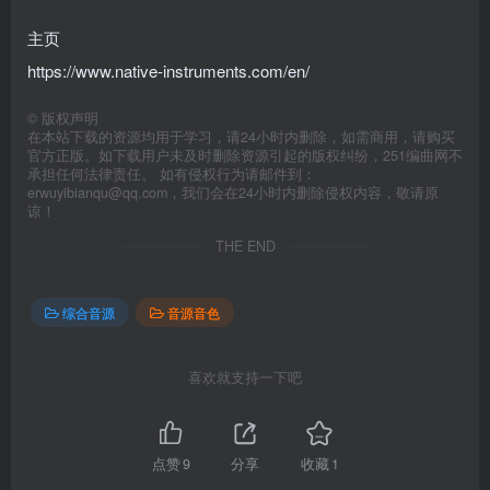
主页
https://www.native-instruments.com/en/
©
版权声明
在本站下载的资源均用于学习，请24小时内删除，如需商用，请购买
官方正版。如下载用户未及时删除资源引起的版权纠纷，251编曲网不
承担任何法律责任。 如有侵权行为请邮件到：
erwuyibianqu@qq.com，我们会在24小时内删除侵权内容，敬请原
谅！
THE END
综合音源
音源音色
喜欢就支持一下吧
点赞
9
分享
收藏
1