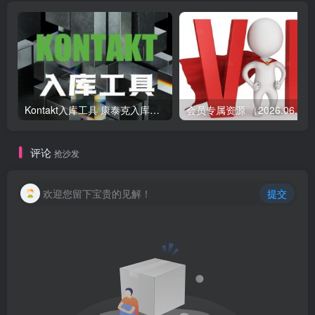
Kontakt入库工具 康泰克入库教程
会员专属资源 （2026.
评论
抢沙发
欢迎您留下宝贵的见解！
提交