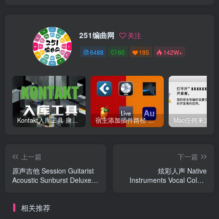
251编曲网
关注
6488
60
195
142W+
Kontakt入库工具 康泰克入库教程
宿主添加插件路径 插件路径设置 VSTPlugins路径
上一篇
下一篇
原声吉他 Session Guitarist
炫彩人声 Native
Acoustic Sunburst Deluxe
Instruments Vocal Colors
v1.0.2
v1.5.1
相关推荐