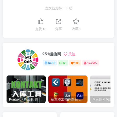
喜欢就支持一下吧
点赞
12
分享
收藏
1
251编曲网
关注
6488
60
195
142W+
Kontakt入库工具 康泰克入库教程
宿主添加插件路径 插件路径设置 VSTPlugins路径