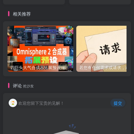
Edition WAV MIDI
相关推荐
四巨头大气合成器拓展预设（全家桶）Spectrasonics for Omnisphere 2（Synth Presets）（Omnisphere2 扩展）（包含Bob Moog Tribute Library Sonic Extensions Nylon Sky Seismic Shock Unclean Machine Undercurreent @80.ymar – Xenon Audiority Darkscapes Aberration Mach I BADLANDS Beautiful Void Audio Autumn Choirs Fragments Tapes From The Attic Time Dilation Chronicles from the Stars CineTrance_Movements Dark Energy Equilibrium 2 Essential Genesis Elements – Dystopian Rains Heartwood Soundware Hardwired Human Voices Redux Luftrum 3 2024 Ambient 3 LUFTRUM EXPANSE 3 Mistral Unizion Music_MISTRAL INTENSITY Omnisphere Psytrance Presets 2 Zenhiser Plughugger Atmospheric Guitar Plughugger Voices of Eclipse PlugInGuru Beautifully Broken PlugInGuru MegaMagic Dreams Prospective Radiant Shadows Sonic Atoms Baltic Shimmers Sonic Underworld Pandorum SPLASH Stingray Instruments Majesty SE Retropolis String Audio Darkless Infrared Lightless Unhuman StudioPlug Lucid Parasite Popstyle Power Uzi Wrld Vision (Omnisphere Bank) The Very Loud Indeed Co Omnisphere Grafos Irazu Tom Wolfe’s Atomos Lunnen Tom Wolfe s Oblivion Tom Wolfes Solus Triple Spiral Audio Evolution Extinction Extended Extinction Foundations Journeys 2 Extended Reveries Rust Extended Singularity Springendal Tonewood Extended Winter Solstice Zembla TWS – Majestica Vol 1 TWS – Vinyl TWS Polar Ice X Vangelis for Omnisphere Vicious Antelope 12 Gods Aphrodite Apollo Ares Artemis Athena Demeter Hephaestus Hera Hermes Hestia Poseidon Zeus Xcess for All Dream Keys Xcess for All Magical Garden）
若
评论
抢沙发
欢迎您留下宝贵的见解！
提交