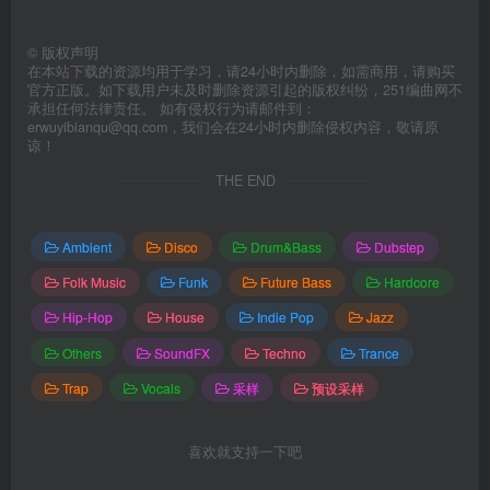
©
版权声明
在本站下载的资源均用于学习，请24小时内删除，如需商用，请购买
官方正版。如下载用户未及时删除资源引起的版权纠纷，251编曲网不
承担任何法律责任。 如有侵权行为请邮件到：
erwuyibianqu@qq.com，我们会在24小时内删除侵权内容，敬请原
谅！
THE END
Ambient
Disco
Drum&Bass
Dubstep
Folk Music
Funk
Future Bass
Hardcore
Hip-Hop
House
Indie Pop
Jazz
Others
SoundFX
Techno
Trance
Trap
Vocals
采样
预设采样
喜欢就支持一下吧