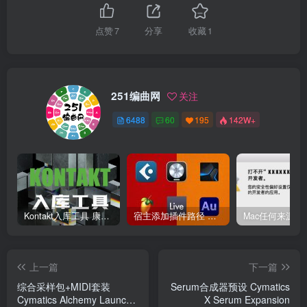
点赞
7
分享
收藏
1
251编曲网
关注
6488
60
195
142W+
Kontakt入库工具 康泰克入库教程
宿主添加插件路径 插件路径设置 VSTPlugins路径
上一篇
下一篇
综合采样包+MIDI套装
Serum合成器预设 Cymatics
Cymatics Alchemy Launch
X Serum Expansion