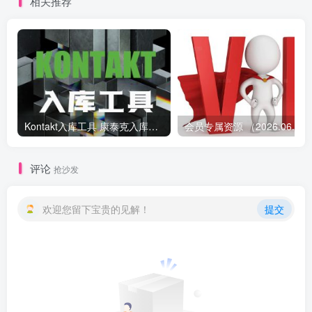
相关推荐
Kontakt入库工具 康泰克入库教程
会员专属资源 （2026.
评论
抢沙发
欢迎您留下宝贵的见解！
提交