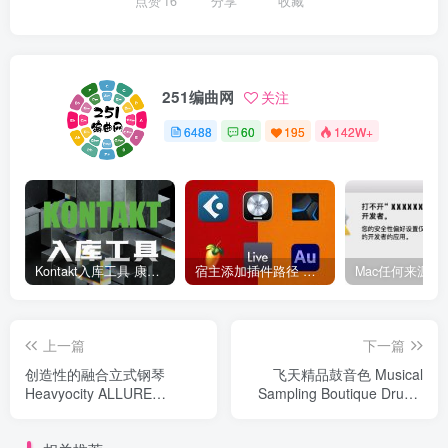
点赞
16
分享
收藏
251编曲网
关注
6488
60
195
142W+
Kontakt入库工具 康泰克入库教程
宿主添加插件路径 插件路径设置 VSTPlugins路径
上一篇
下一篇
创造性的融合立式钢琴
飞天精品鼓音色 Musical
Heavyocity ALLURE
Sampling Boutique Drums
Modern Upright
Jolene