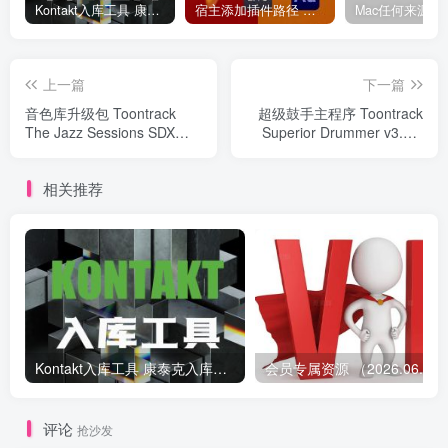
Kontakt入库工具 康泰克入库教程
宿主添加插件路径 插件路径设置 VSTPlugins路径
上一篇
下一篇
音色库升级包 Toontrack
超级鼓手主程序 Toontrack
The Jazz Sessions SDX
Superior Drummer v3.3.7
Library Update v1.0.1
Update CE
相关推荐
Kontakt入库工具 康泰克入库教程
会员专属资源 （2026.
评论
抢沙发