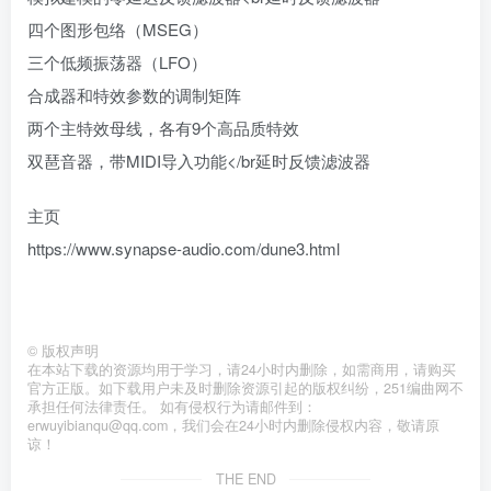
四个图形包络（MSEG）
三个低频振荡器（LFO）
合成器和特效参数的调制矩阵
两个主特效母线，各有9个高品质特效
双琶音器，带MIDI导入功能</br延时反馈滤波器
主页
https://www.synapse-audio.com/dune3.html
©
版权声明
在本站下载的资源均用于学习，请24小时内删除，如需商用，请购买
官方正版。如下载用户未及时删除资源引起的版权纠纷，251编曲网不
承担任何法律责任。 如有侵权行为请邮件到：
erwuyibianqu@qq.com，我们会在24小时内删除侵权内容，敬请原
谅！
THE END