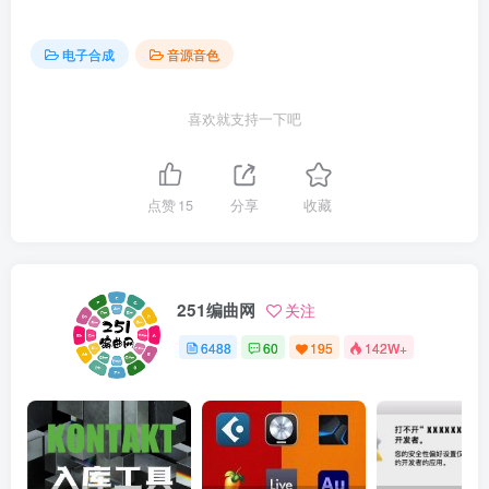
电子合成
音源音色
喜欢就支持一下吧
点赞
15
分享
收藏
251编曲网
关注
6488
60
195
142W+