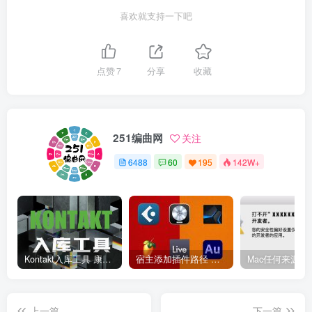
喜欢就支持一下吧
点赞
7
分享
收藏
251编曲网
关注
6488
60
195
142W+
Kontakt入库工具 康泰克入库教程
宿主添加插件路径 插件路径设置 VSTPlugins路径
上一篇
下一篇