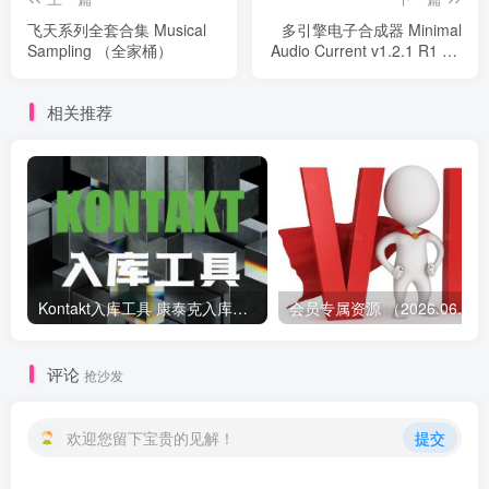
飞天系列全套合集 Musical
多引擎电子合成器 Minimal
Sampling （全家桶）
Audio Current v1.2.1 R1 TC
Win
相关推荐
Kontakt入库工具 康泰克入库教程
会员专属资源 （2026.
评论
抢沙发
欢迎您留下宝贵的见解！
提交