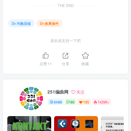
THE END
均衡压缩
效果插件
喜欢就支持一下吧
点赞
11
分享
收藏
251编曲网
关注
6488
60
195
143W+