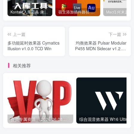
Kontakt入库工具 康泰克入库教程
宿主添加插件路径 插件路径设置 VSTPlugins路径
上一篇
下一篇
多功能延时效果器 Cymatics
均衡效果器 Pulsar Modular
Illusion v1.0.0 TCD Win
P455 MDN Sidecar v1.2.0 /
v1.5.1
相关推荐
会员专属资源 （2026.06.08更新）
综合混音效果器 W1