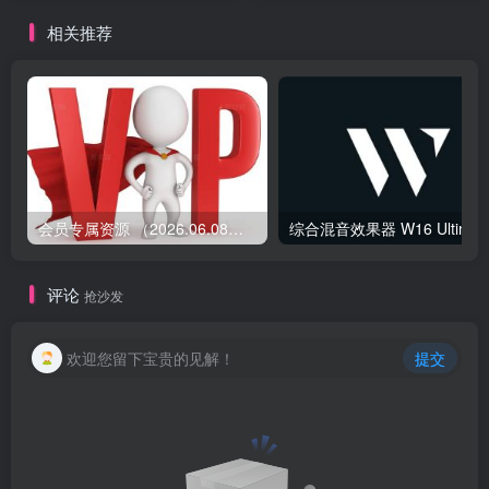
HCiSO
相关推荐
会员专属资源 （2026.06.08更新）
综合混音效果器 W1
评论
抢沙发
欢迎您留下宝贵的见解！
提交