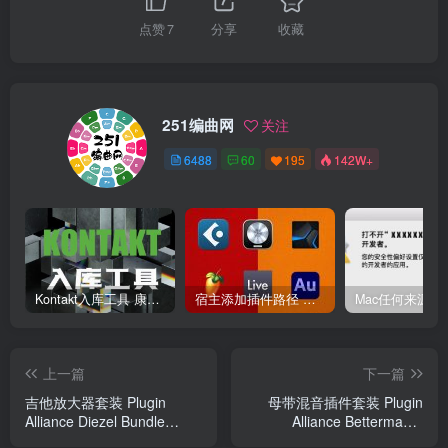
点赞
7
分享
收藏
251编曲网
关注
6488
60
195
142W+
Kontakt入库工具 康泰克入库教程
宿主添加插件路径 插件路径设置 VSTPlugins路径
上一篇
下一篇
吉他放大器套装 Plugin
母带混音插件套装 Plugin
Alliance Diezel Bundle
Alliance Bettermaker
2024.5 TCD Win
Bundle v2024.5 MacOS-