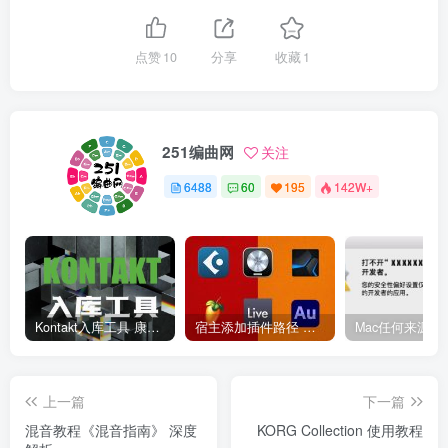
点赞
10
分享
收藏
1
251编曲网
关注
6488
60
195
142W+
Kontakt入库工具 康泰克入库教程
宿主添加插件路径 插件路径设置 VSTPlugins路径
上一篇
下一篇
混音教程《混音指南》 深度
KORG Collection 使用教程