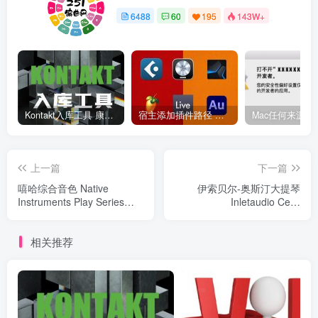
6488
60
195
143W+
Kontakt入库工具 康泰克入库教程
宿主添加插件路径 插件路径设置 VSTPlugins路径
上一篇
下一篇
嘻哈综合音色 Native
伊索贝尔-奥斯汀大提琴
Instruments Play Series
Inletaudio Cello
Bazzazian Tapes 2.0
Foundations
相关推荐