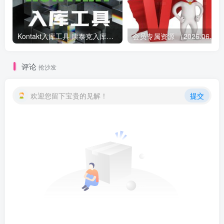
Kontakt入库工具 康泰克入库教程
会员专属资源 （2026.
评论
抢沙发
欢迎您留下宝贵的见解！
提交