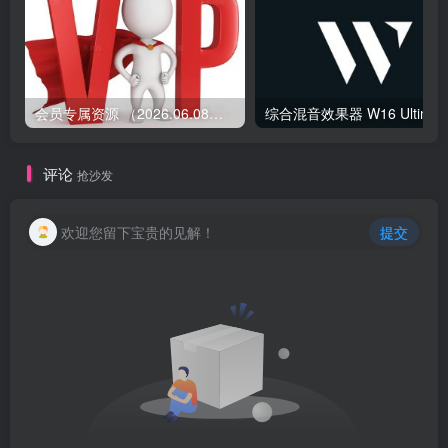
会员专属资源 （2026.06.08更新）
综合混音效果器 W1
评论
抢沙发
欢迎您留下宝贵的见解！
提交