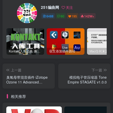
251编曲网
关注
6488
60
195
142W+
Kontakt入库工具 康泰克入库教程
宿主添加插件路径 插件路径设置 VSTPlugins路径
上一篇
下一篇
臭氧母带混音插件 iZotope
模拟电子管压缩器 Tone
Ozone 11 Advanced
Empire STAGATE v1.0.0
v11.0.1
相关推荐