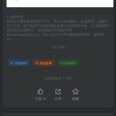
©
版权声明
在本站下载的资源均用于学习，请24小时内删除，如需商用，请购买
官方正版。如下载用户未及时删除资源引起的版权纠纷，251编曲网不
承担任何法律责任。 如有侵权行为请邮件到：
erwuyibianqu@qq.com，我们会在24小时内删除侵权内容，敬请原
谅！
THE END
其他插件
其他效果
效果插件
喜欢就支持一下吧
点赞
10
分享
收藏