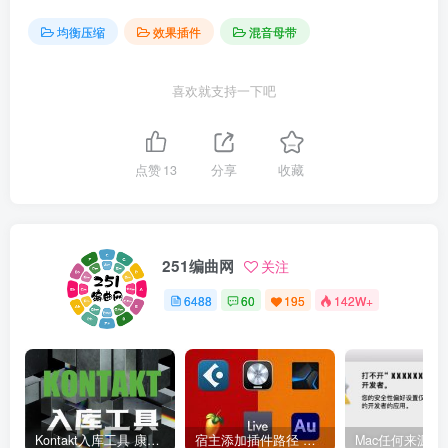
均衡压缩
效果插件
混音母带
喜欢就支持一下吧
点赞
13
分享
收藏
251编曲网
关注
6488
60
195
142W+
Kontakt入库工具 康泰克入库教程
宿主添加插件路径 插件路径设置 VSTPlugins路径