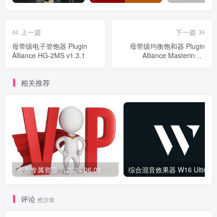
上一篇
下一篇
母带级电子管饱器 Plugin
母带级均衡饱和器 Plugin
Alliance HG-2MS v1.3.1
Alliance Mastering &
Hendyamps THE OVEN
相关推荐
会员专属资源 （2026.06.08更新）
综合混音效果器 W1
评论
抢沙发