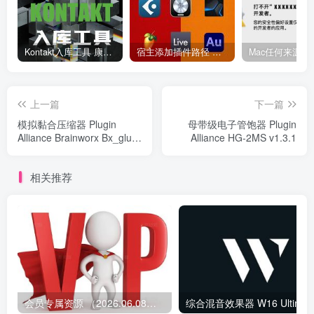
Kontakt入库工具 康泰克入库教程
宿主添加插件路径 插件路径设置 VSTPlugins路径
上一篇
下一篇
模拟黏合压缩器 Plugin
母带级电子管饱器 Plugin
Alliance Brainworx Bx_glue
Alliance HG-2MS v1.3.1
v1.0.0
相关推荐
会员专属资源 （2026.06.08更新）
综合混音效果器 W1