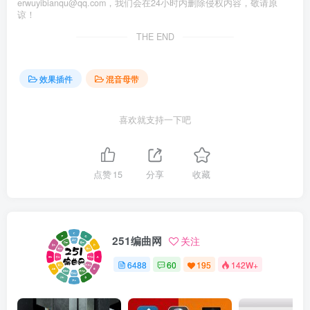
erwuyibianqu@qq.com，我们会在24小时内删除侵权内容，敬请原
谅！
THE END
效果插件
混音母带
喜欢就支持一下吧
点赞
15
分享
收藏
251编曲网
关注
6488
60
195
142W+