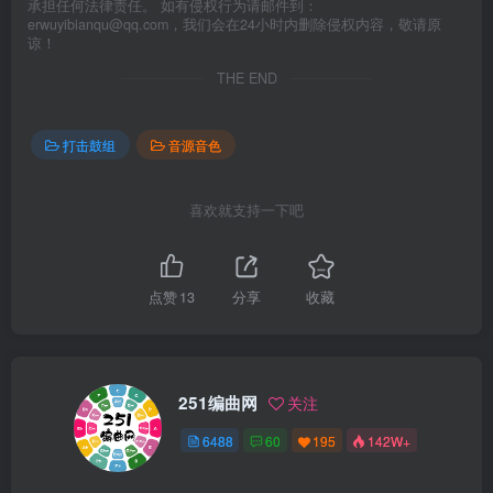
承担任何法律责任。 如有侵权行为请邮件到：
erwuyibianqu@qq.com，我们会在24小时内删除侵权内容，敬请原
谅！
THE END
打击鼓组
音源音色
喜欢就支持一下吧
点赞
13
分享
收藏
251编曲网
关注
6488
60
195
142W+