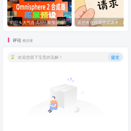
四巨头大气合成器拓展预设（全家桶）Spectrasonics for Omnisphere 2（Synth Presets）（Omnisphere2 扩展）（包含Bob Moog Tribute Library Sonic Extensions Nylon Sky Seismic Shock Unclean Machine Undercurreent @80.ymar – Xenon Audiority Darkscapes Aberration Mach I BADLANDS Beautiful Void Audio Autumn Choirs Fragments Tapes From The Attic Time Dilation Chronicles from the Stars CineTrance_Movements Dark Energy Equilibrium 2 Essential Genesis Elements – Dystopian Rains Heartwood Soundware Hardwired Human Voices Redux Luftrum 3 2024 Ambient 3 LUFTRUM EXPANSE 3 Mistral Unizion Music_MISTRAL INTENSITY Omnisphere Psytrance Presets 2 Zenhiser Plughugger Atmospheric Guitar Plughugger Voices of Eclipse PlugInGuru Beautifully Broken PlugInGuru MegaMagic Dreams Prospective Radiant Shadows Sonic Atoms Baltic Shimmers Sonic Underworld Pandorum SPLASH Stingray Instruments Majesty SE Retropolis String Audio Darkless Infrared Lightless Unhuman StudioPlug Lucid Parasite Popstyle Power Uzi Wrld Vision (Omnisphere Bank) The Very Loud Indeed Co Omnisphere Grafos Irazu Tom Wolfe’s Atomos Lunnen Tom Wolfe s Oblivion Tom Wolfes Solus Triple Spiral Audio Evolution Extinction Extended Extinction Foundations Journeys 2 Extended Reveries Rust Extended Singularity Springendal Tonewood Extended Winter Solstice Zembla TWS – Majestica Vol 1 TWS – Vinyl TWS Polar Ice X Vangelis for Omnisphere Vicious Antelope 12 Gods Aphrodite Apollo Ares Artemis Athena Demeter Hephaestus Hera Hermes Hestia Poseidon Zeus Xcess for All Dream Keys Xcess for All Magical Garden）
若
评论
抢沙发
欢迎您留下宝贵的见解！
提交