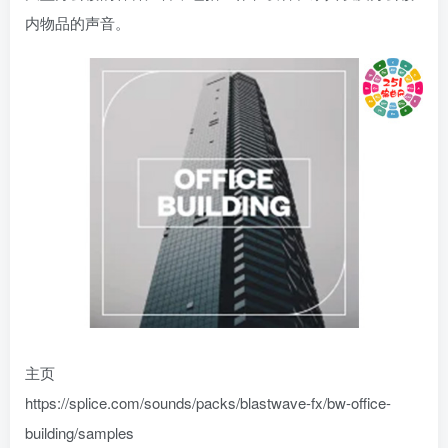
内物品的声音。
主页
https://splice.com/sounds/packs/blastwave-fx/bw-office-
building/samples