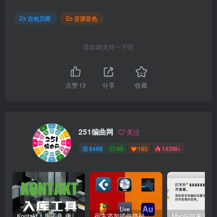
吉他贝斯
音源音色
喜欢就支持一下吧
点赞
13
分享
收藏
251编曲网
关注
6488
60
195
143W+
Kontakt入库工具 康泰克入库教程
宿主添加插件路径 插件路径设置 VSTPlugins路径