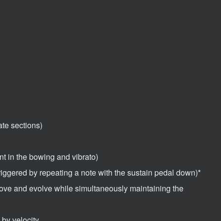
ate sections)
t in the bowing and vibrato)
iggered by repeating a note with the sustain pedal down)*
 move and evolve while simultaneously maintaining the
 by velocity