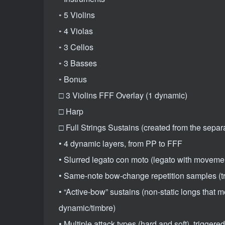
◦ 5 Violins
◦ 4 Violas
◦ 3 Cellos
◦ 3 Basses
◦ Bonus
□ 3 Violins FFF Overlay (1 dynamic)
□ Harp
□ Full Strings Sustains (created from the separ
• 4 dynamic layers, from PP to FFF
• Slurred legato con moto (legato with movemen
• Same-note bow-change repetition samples (tr
• “Active-bow” sustains (non-static longs that
dynamic/timbre)
• Multiple attack types (hard and soft), triggered