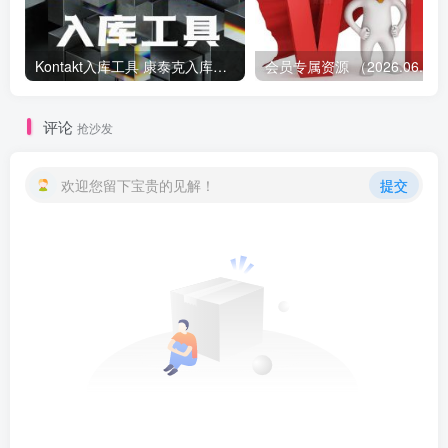
Kontakt入库工具 康泰克入库教程
会员专属资源 （2026.
评论
抢沙发
欢迎您留下宝贵的见解！
提交