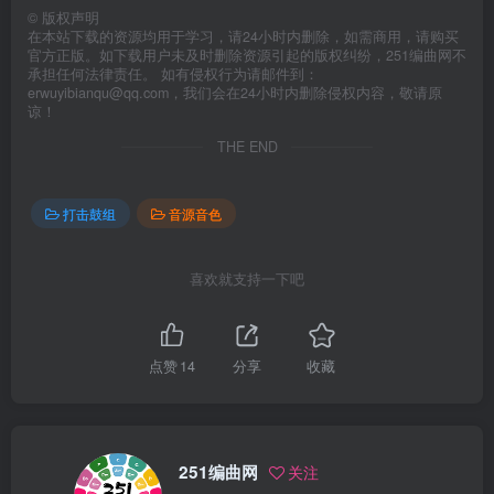
©
版权声明
在本站下载的资源均用于学习，请24小时内删除，如需商用，请购买
官方正版。如下载用户未及时删除资源引起的版权纠纷，251编曲网不
承担任何法律责任。 如有侵权行为请邮件到：
erwuyibianqu@qq.com，我们会在24小时内删除侵权内容，敬请原
谅！
THE END
打击鼓组
音源音色
喜欢就支持一下吧
点赞
14
分享
收藏
251编曲网
关注