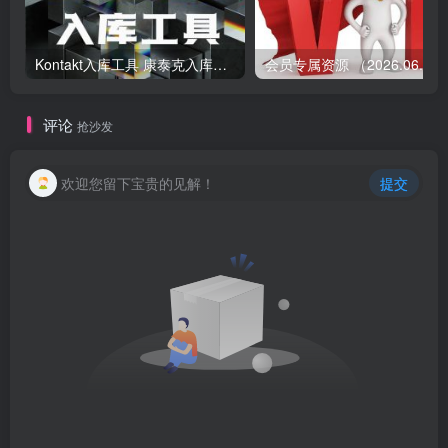
Kontakt入库工具 康泰克入库教程
会员专属资源 （2026.
评论
抢沙发
欢迎您留下宝贵的见解！
提交