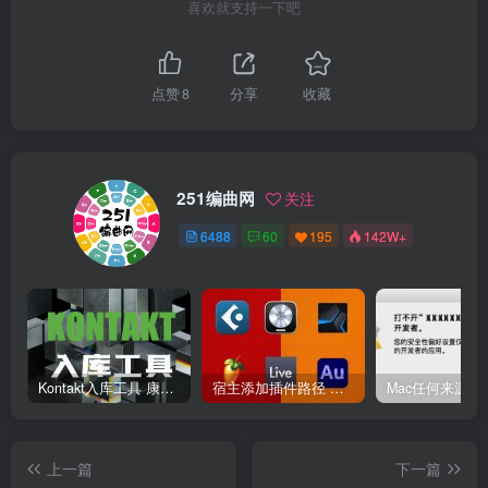
喜欢就支持一下吧
点赞
8
分享
收藏
251编曲网
关注
6488
60
195
142W+
Kontakt入库工具 康泰克入库教程
宿主添加插件路径 插件路径设置 VSTPlugins路径
上一篇
下一篇