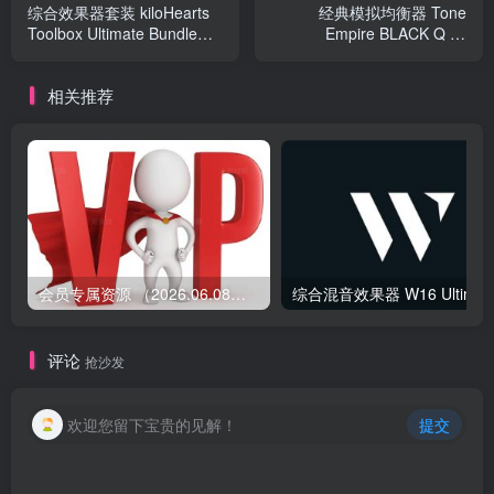
综合效果器套装 kiloHearts
经典模拟均衡器 Tone
Toolbox Ultimate Bundle
Empire BLACK Q v3
v2.2.3 CE （Snap Heap
MacOS-MORiA
Multipass Phase Plant
相关推荐
Disperser Faturator Carve
EQ Slice EQ kHs ONE）
会员专属资源 （2026.06.08更新）
综合混音效果器 W1
评论
抢沙发
欢迎您留下宝贵的见解！
提交