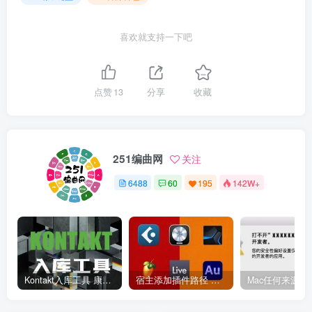
喜欢就支持一下吧
点赞
13
分享
收藏
251编曲网
关注
6488
60
195
142W+
Kontakt入库工具 康泰克入库教程
宿主添加插件路径 插件路径设置 VSTPlugins路径