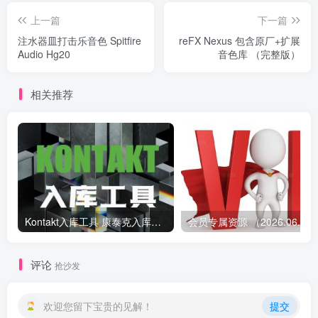
上一篇
下一篇
注水器皿打击乐音色 Spitfire
reFX Nexus 包含原厂+扩展
Audio Hg20
音色库 （完整版）
相关推荐
Kontakt入库工具 康泰克入库教程
会员专属资源 （2026.
评论
抢沙发
欢迎您留下宝贵的见解！
提交