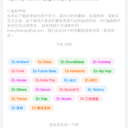
©
版权声明
在本站下载的资源均用于学习，请24小时内删除，如需商用，请购买
官方正版。如下载用户未及时删除资源引起的版权纠纷，251编曲网不
承担任何法律责任。 如有侵权行为请邮件到：
erwuyibianqu@qq.com，我们会在24小时内删除侵权内容，敬请原
谅！
THE END
Ambient
Disco
Drum&Bass
Dubstep
Funk
Future Bass
Hardcore
Hip-Hop
House
Indie Pop
Jazz
MIDI
Others
Serum
SoundFX
Techno
Trance
Trap
Vocals
工程模板
采样
预设采样
喜欢就支持一下吧