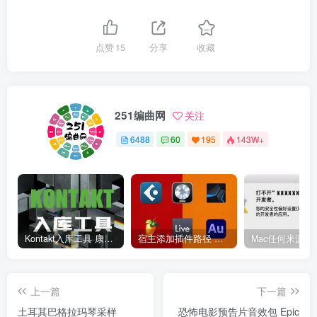
点赞
15
分享
收藏
251编曲网
关注
6488
60
195
143W+
Kontakt入库工具 康泰克入库教程
宿主添加插件路径 插件路径设置 VSTPlugins路径
上一篇
下一篇
土耳其巴格拉玛琴采样
恐怖电影预告片音效包 Epic