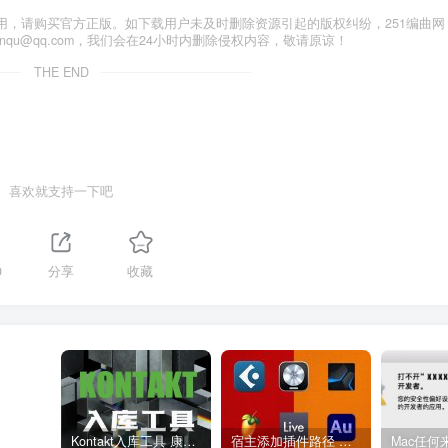
用，请购买官方正版。如下载用户未及时删除资源引起的版权纠纷，251编曲网
anqu@qq.com，我们会在24小时内删除侵权内容，敬请原谅！
THE END
喜欢就支持一下吧
0
分享
收藏
Kontakt入库工具 康泰克入库教程
宿主添加插件路径 插件路径设置 VSTPlugins路径