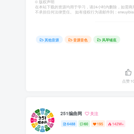
©
版权声明
在本站下载的资源均用于学习，请24小时内删除，如需商
不承担任何法律责任。 如有侵权行为请邮件到：erwuyibi
其他音源
音源音色
风琴铺底
点赞
1
251编曲网
关注
6488
60
195
142W+