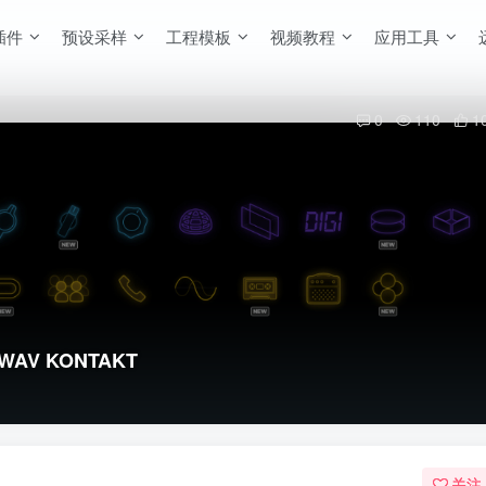
插件
预设采样
工程模板
视频教程
应用工具
0
110
1
 WAV KONTAKT
关注