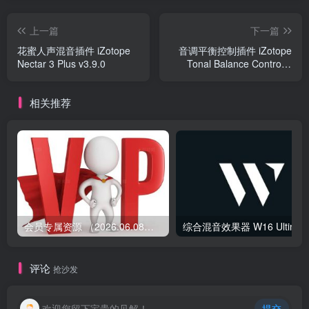
上一篇
下一篇
花蜜人声混音插件 iZotope
音调平衡控制插件 iZotope
Nectar 3 Plus v3.9.0
Tonal Balance Control 2
v2.7.0
相关推荐
会员专属资源 （2026.06.08更新）
综合混音效果器 W1
评论
抢沙发
欢迎您留下宝贵的见解！
提交