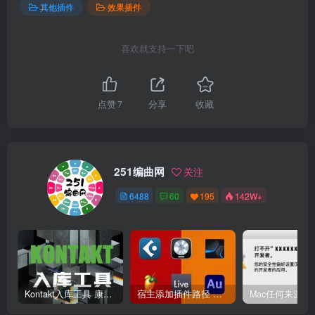
其他插件
效果插件
喜欢就支持一下吧
点赞
7
分享
收藏
251编曲网
关注
6488
60
195
142W+
Kontakt入库工具 康泰克入库教程
宿主添加插件路径 插件路径设置 VSTPlugins路径