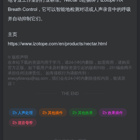
Breath Control，它可以智能地检测对话或人声录音中的呼吸
并自动抑制它们。
主页
https://www.izotope.com/en/products/nectar.html
©
版权声明
在本站下载的资源均用于学习，请24小时内删除，如需商用，请购买
官方正版。如下载用户未及时删除资源引起的版权纠纷，251编曲网不
承担任何法律责任。 如有侵权行为请邮件到：
erwuyibianqu@qq.com，我们会在24小时内删除侵权内容，敬请原
谅！
THE END
人声处理
其他插件
其他效果
效果插件
混音母带