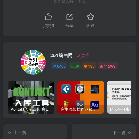
喜欢就支持一下吧
点赞
5
分享
收藏
251编曲网
关注
6488
60
195
142W+
Kontakt入库工具 康泰克入库教程
宿主添加插件路径 插件路径设置 VSTPlugins路径
上一篇
下一篇