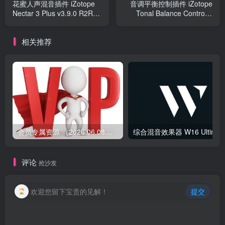
花蜜人声混音插件 iZotope
音调平衡控制插件 iZotope
Nectar 3 Plus v3.9.0 R2R
Tonal Balance Control 2
Win
v2.8.0 R2R Win
相关推荐
会员专属资源 （2026.06.08更新）
综合混音效果器 W1
评论
抢沙发
欢迎您留下宝贵的见解！
提交