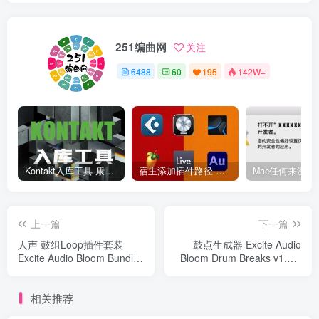
251编曲网
关注
6488
60
195
142W+
Kontakt入库工具 康泰克入库教程
宿主添加插件路径 插件路径设置 VSTPlugins路径
上一篇
下一篇
人声 鼓组Loop插件套装
鼓点生成器 Excite Audio
Excite Audio Bloom Bundle
Bloom Drum Breaks v1.0.1
v1.0.1 TC Win
R2R
相关推荐