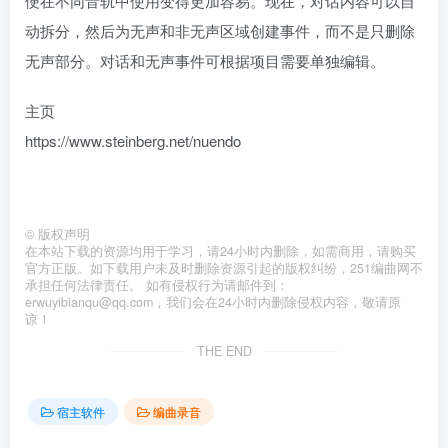
便在不同音轨中使用变得更加容易。现在，对话内容可以自
动拆分，然后为无声和非无声区域创建事件，而不是只删除
无声部分。对话和无声事件可根据项目需要单独编辑。
主页
https://www.steinberg.net/nuendo
©
版权声明
在本站下载的资源均用于学习，请24小时内删除，如需商用，请购买
官方正版。如下载用户未及时删除资源引起的版权纠纷，251编曲网不
承担任何法律责任。 如有侵权行为请邮件到：
erwuyibianqu@qq.com，我们会在24小时内删除侵权内容，敬请原
谅！
THE END
宿主软件
编曲录音