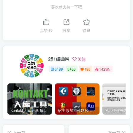
喜欢就支持一下吧
点赞
10
分享
收藏
251编曲网
关注
6488
60
195
142W+
Kontakt入库工具 康泰克入库教程
宿主添加插件路径 插件路径设置 VSTPlugins路径
上一篇
下一篇