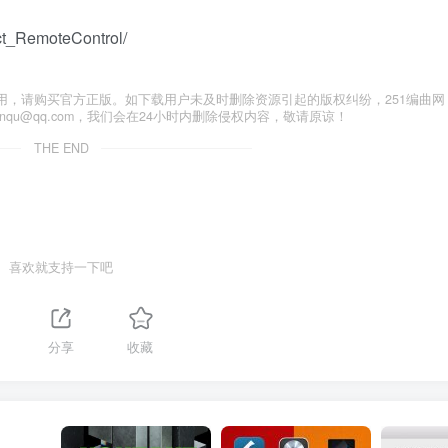
ct_RemoteControl/
用，请购买官方正版。如下载用户未及时删除资源引起的版权纠纷，251编曲网
anqu@qq.com，我们会在24小时内删除侵权内容，敬请原谅！
THE END
喜欢就支持一下吧
分享
收藏