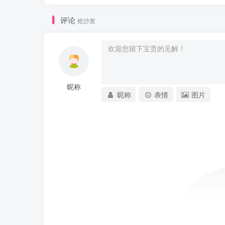
评论
抢沙发
昵称
昵称
表情
图片