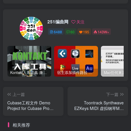
251编曲网
关注
6488
60
195
143W+
Kontakt入库工具 康泰克入库教程
宿主添加插件路径 插件路径设置 VSTPlugins路径
上一篇
下一篇
Cubase工程文件 Demo
Toontrack Synthwave
Project for Cubase Pro
EZKeys MIDI 虚拟钢琴Midi
9.5（cpr文件）
节奏模版
相关推荐