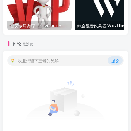
会员专属资源 （2026.06.08更新）
综合混音效果器 W1
评论
抢沙发
欢迎您留下宝贵的见解！
提交