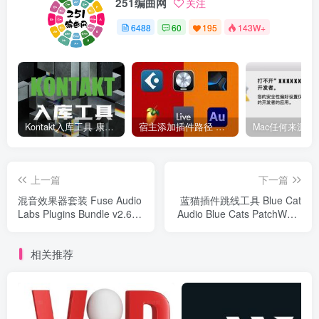
251编曲网
关注
6488
60
195
143W+
Kontakt入库工具 康泰克入库教程
宿主添加插件路径 插件路径设置 VSTPlugins路径
上一篇
下一篇
混音效果器套装 Fuse Audio
蓝猫插件跳线工具 Blue Cat
Labs Plugins Bundle v2.6.0
Audio Blue Cats PatchWork
R2R
v2.66 R2R
相关推荐