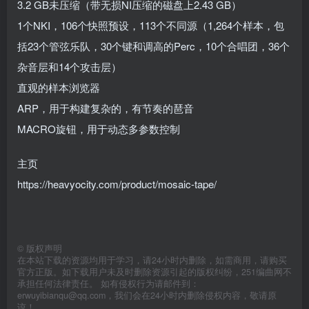
3.2 GB未压缩（带无损NI压缩的磁盘上2.43 GB）
1个NKI，106个快照预设，113个不同源（1,264个样本，包
括23个管弦乐队，30个键和调高的Perc，10个合唱团，36个
杂音层和14个攻击层）
直观的样本浏览器
ARP，用于构建复杂的，有节奏的琶音
MACRO旋钮，用于动态多参数控制
主页
https://heavyocity.com/product/mosaic-tape/
©
版权声明
在本站下载的资源均用于学习，请24小时内删除，如需商用，请购买
官方正版。如下载用户未及时删除资源引起的版权纠纷，251编曲网不
承担任何法律责任。 如有侵权行为请邮件到：
erwuyibianqu@qq.com，我们会在24小时内删除侵权内容，敬请原
谅！