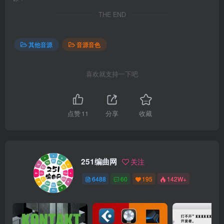
THE END
其他音源
音源音色
喜欢就支持一下吧
点赞
11
分享
收藏
251编曲网
关注
6488
60
195
142W+