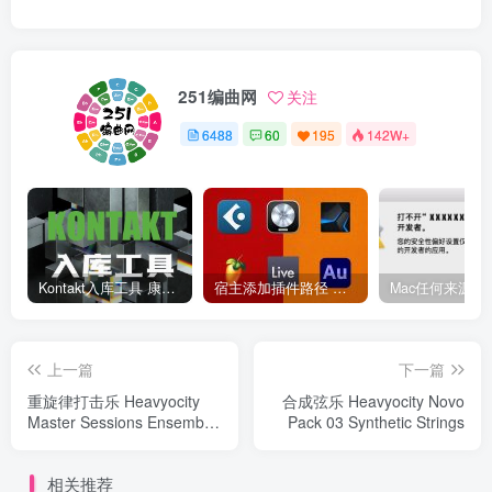
251编曲网
关注
6488
60
195
142W+
Kontakt入库工具 康泰克入库教程
宿主添加插件路径 插件路径设置 VSTPlugins路径
上一篇
下一篇
重旋律打击乐 Heavyocity
合成弦乐 Heavyocity Novo
Master Sessions Ensemble
Pack 03 Synthetic Strings
Metals Collection
相关推荐