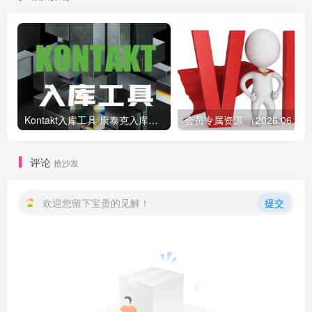
Kontakt入库工具 康泰克入库教程
会员专属资源 （2026.
评论
抢沙发
欢迎您留下宝贵的见解！
提交