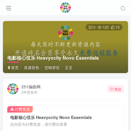
0
125
15
电影核心弦乐 Heavyocity Novo Essentials
首页
音源音色
交响管弦
正文
251编曲网
关注
2年前发布
付费资源
电影核心弦乐 Heavyocity Novo Essentials
此内容为付费资源，请付费后查看