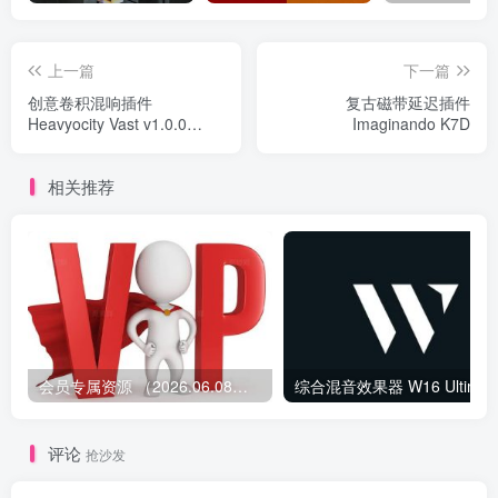
上一篇
下一篇
创意卷积混响插件
复古磁带延迟插件
Heavyocity Vast v1.0.0
Imaginando K7D
MOCHA Win
相关推荐
会员专属资源 （2026.06.08更新）
综合混音效果器 W1
评论
抢沙发