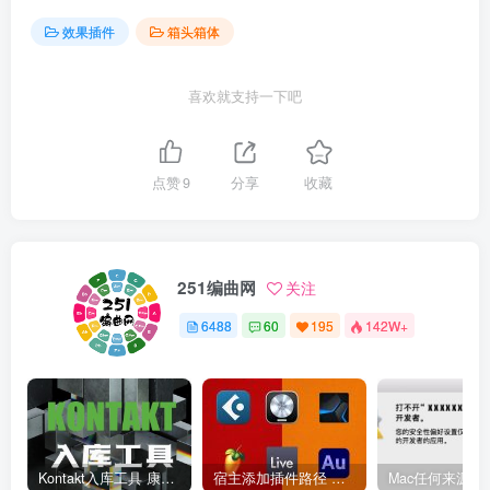
效果插件
箱头箱体
喜欢就支持一下吧
点赞
9
分享
收藏
251编曲网
关注
6488
60
195
142W+
Kontakt入库工具 康泰克入库教程
宿主添加插件路径 插件路径设置 VSTPlugins路径