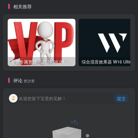
相关推荐
会员专属资源 （2026.06.08更新）
综合混音效果器 W1
评论
抢沙发
欢迎您留下宝贵的见解！
提交