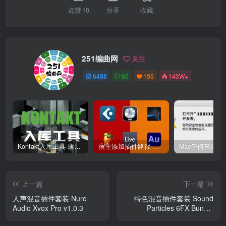
点赞
10
分享
收藏
251编曲网
关注
6488
60
195
143W+
Kontakt入库工具 康泰克入库教程
宿主添加插件路径 插件路径设置 VSTPlugins路径
上一篇
下一篇
人声混音插件套装 Nuro
特色混音插件套装 Sound
Audio Xvox Pro v1.0.3
Particles 6FX Bundle
v2024.2 Rev1 Zom Win