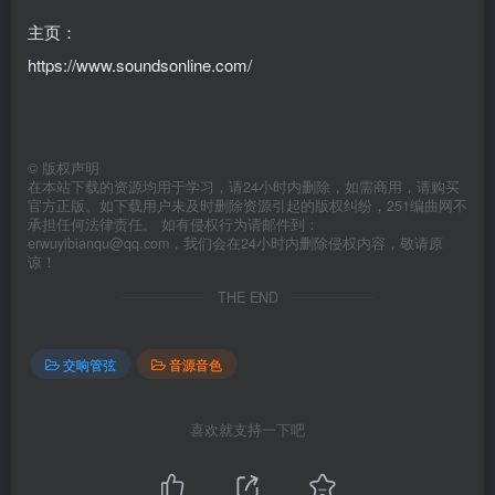
主页：
https://www.soundsonline.com/
©
版权声明
在本站下载的资源均用于学习，请24小时内删除，如需商用，请购买
官方正版。如下载用户未及时删除资源引起的版权纠纷，251编曲网不
承担任何法律责任。 如有侵权行为请邮件到：
erwuyibianqu@qq.com，我们会在24小时内删除侵权内容，敬请原
谅！
THE END
交响管弦
音源音色
喜欢就支持一下吧