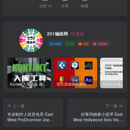
点赞
14
分享
收藏
251编曲网
关注
6488
60
195
143W+
Kontakt入库工具 康泰克入库教程
宿主添加插件路径 插件路径设置 VSTPlugins路径
上一篇
下一篇
专业制作人鼓音色库 East
好莱坞独奏小提琴 East
West ProDrummer Joe
West Hollywood Solo Violin
Chiccarelli
Diamond