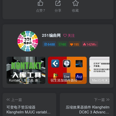
点赞
7
分享
收藏
251编曲网
关注
6488
60
195
142W+
Kontakt入库工具 康泰克入库教程
宿主添加插件路径 插件路径设置 VSTPlugins路径
上一篇
下一篇
可变电子管压缩器
压缩效果器插件 Klanghelm
Klanghelm MJUC variable-
DC8C 3 Advanced