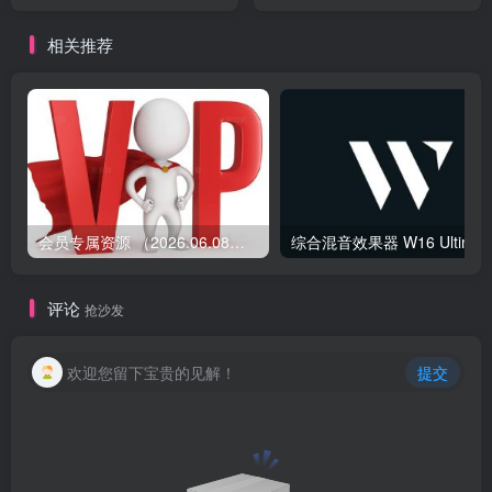
tube compressor v1.7.2
Compressor v3.3.2
相关推荐
会员专属资源 （2026.06.08更新）
综合混音效果器 W1
评论
抢沙发
欢迎您留下宝贵的见解！
提交